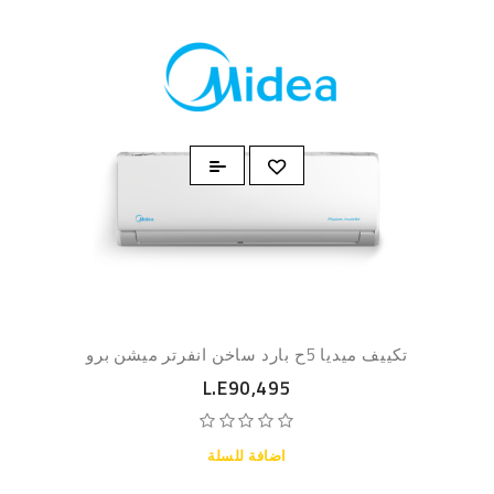
تكييف ميديا 5ح بارد ساخن انفرتر ميشن برو
L.E90,495
اضافة للسلة