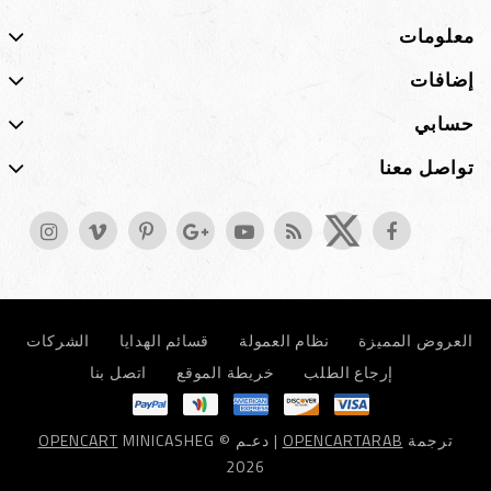
معلومات
إضافات
حسابي
تواصل معنا
العروض المميزة
نظام العمولة
قسائم الهدايا
الشركات
إرجاع الطلب
خريطة الموقع
اتصل بنا
ترجمة
OPENCARTARAB
| دعـم
MINICASHEG ©
OPENCART
2026