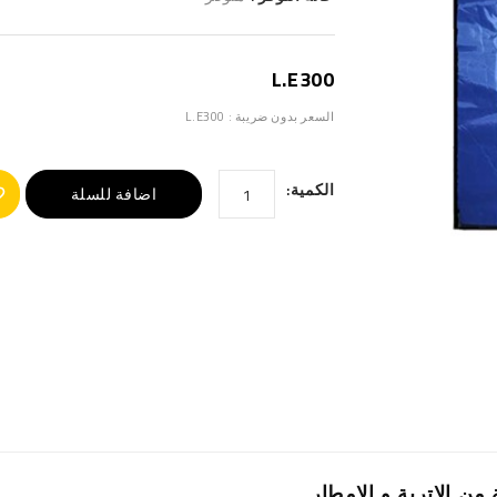
L.E300
السعر بدون ضريبة : L.E300
الكمية:
اضافة للسلة
من الاتربة و الامطار