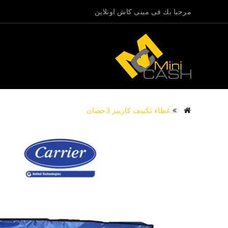
مرحبا بك فى مينى كاش اونلاين
غطاء تكييف كاريير 3حصان