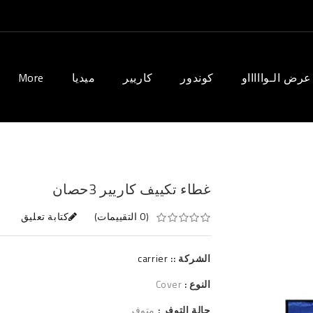
عرض الـواااااو
كوندور
كاريير
ميديا
More
غطاء تكييف كاريير 3حصان
(0 التقييمات)
كتابة تعليق
الشركة ::
carrier
النوع :
Cover
حالة التوفر :
متوفر